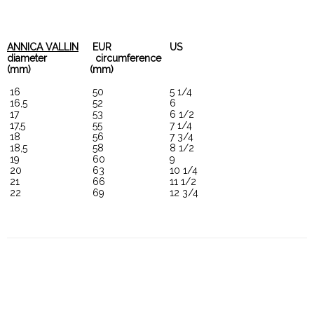
ANNICA VALLIN
 EUR  
 US  
diameter
  circumference  
(mm)
(mm)
 16
 50
 5 1/4
 16,5
 52
 6
 17
 53
 6 1/2
 17,5
 55
 7 1/4
 18
 56
 7 3/4
 18,5
 58
 8 1/2
 19
 60
 9
 20
 63
 10 1/4
 21
 66
 11 1/2
 22
 69
 12 3/4 