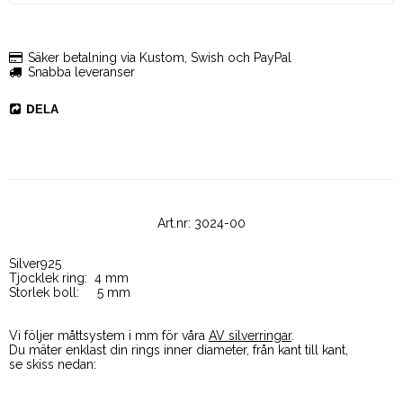
Säker betalning via Kustom, Swish och PayPal
Snabba leveranser
DELA
Art.nr: 3024-00
Silver925
Tjocklek ring:  4 mm
Storlek boll:     5 mm
Vi följer måttsystem i mm för våra 
AV silverringar
. 
Du mäter enklast din rings inner diameter, från kant till kant, 
se skiss nedan: