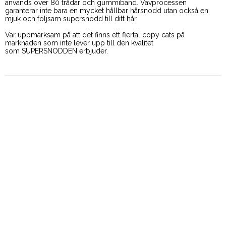
används över 80 trådar och gummiband. 
Vävprocessen 
garanterar inte bara en mycket hållbar hårsnodd 
utan också en 
mjuk och följsam supersnodd till ditt hår.
Var uppmärksam på att det finns ett flertal copy cats 
på 
marknaden som inte lever upp till den kvalitet
som SUPERSNODDEN erbjuder.