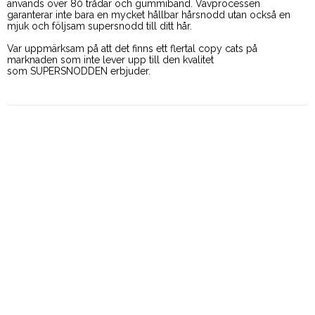
används över 80 trådar och gummiband. 
Vävprocessen 
garanterar inte bara en mycket hållbar hårsnodd 
utan också en 
mjuk och följsam supersnodd till ditt hår.
Var uppmärksam på att det finns ett flertal copy cats 
på 
marknaden som inte lever upp till den kvalitet
som SUPERSNODDEN erbjuder.